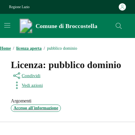
Vai ai contenuti
Vai al footer
Regione Lazio
Comune di Broccostella
Contenuti in evidenza
Home
/
licenza aperta
/
pubblico dominio
Licenza:
pubblico dominio
Condividi
Vedi azioni
Argomenti
Accesso all'informazione