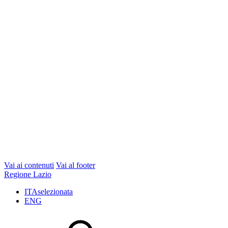
Vai ai contenuti
Vai al footer
Regione Lazio
ITA
selezionata
ENG