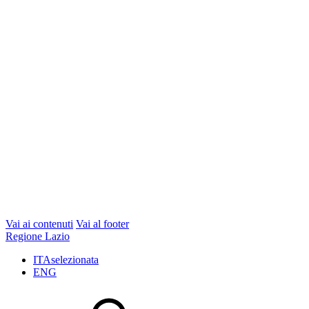
Vai ai contenuti
Vai al footer
Regione Lazio
ITA
selezionata
ENG