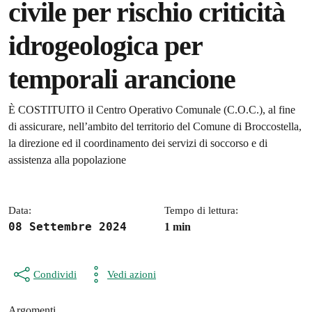
civile per rischio criticità
idrogeologica per
temporali arancione
Dettagli della notizia
È COSTITUITO il Centro Operativo Comunale (C.O.C.), al fine
di assicurare, nell’ambito del territorio del Comune di Broccostella,
la direzione ed il coordinamento dei servizi di soccorso e di
assistenza alla popolazione
Data:
Tempo di lettura:
08 Settembre 2024
1 min
Condividi
Vedi azioni
Argomenti