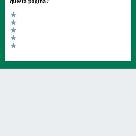
questa pagina?
Valuta 5 stelle su 5
Valuta 4 stelle su 5
Valuta 3 stelle su 5
Valuta 2 stelle su 5
Valuta 1 stelle su 5