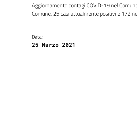
Dettagli della notizi
Aggiornamento contagi COVID-19 nel Comune :3
Comune. 25 casi attualmente positivi e 172 neg
Data:
25 Marzo 2021