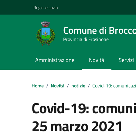
Vai ai contenuti
Vai al footer
Regione Lazio
Comune di Brocco
Provincia di Frosinone
Amministrazione
Novità
Servizi
Contenuti in evidenza
Home
/
Novità
/
notizie
/
Covid-19: comunicaz
Covid-19: comuni
25 marzo 2021