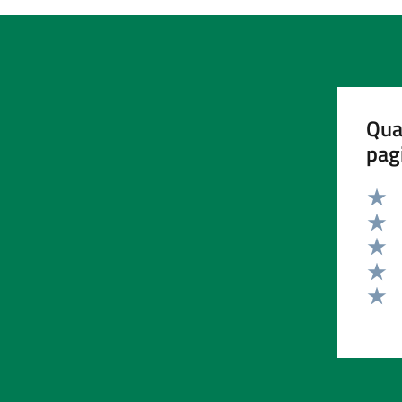
Qua
pag
Valut
Valut
Valut
Valut
Valut