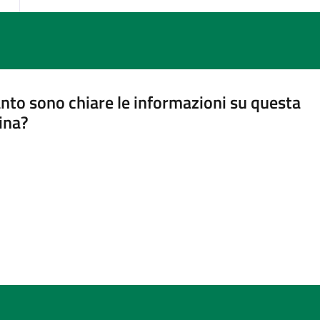
nto sono chiare le informazioni su questa
ina?
a 5 stelle su 5
a 4 stelle su 5
a 3 stelle su 5
a 2 stelle su 5
a 1 stelle su 5