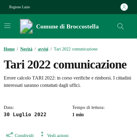
Vai ai contenuti
Vai al footer
Regione Lazio
Comune di Broccostella
Contenuti in evidenza
Home
/
Novità
/
avvisi
/
Tari 2022 comunicazione
Tari 2022 comunicazione
Dettagli della notizia
Errore calcolo TARI 2022: in corso verifiche e rimborsi. I cittadini
interessati saranno contattati dagli uffici.
Data:
Tempo di lettura:
30 Luglio 2022
1 min
Condividi
Vedi azioni