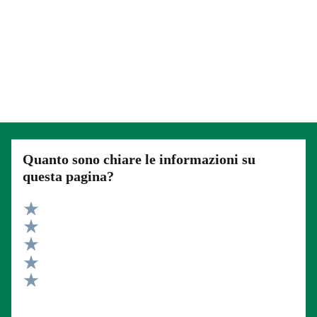
Quanto sono chiare le informazioni su
questa pagina?
Valuta 5 stelle su 5
Valuta 4 stelle su 5
Valuta 3 stelle su 5
Valuta 2 stelle su 5
Valuta 1 stelle su 5