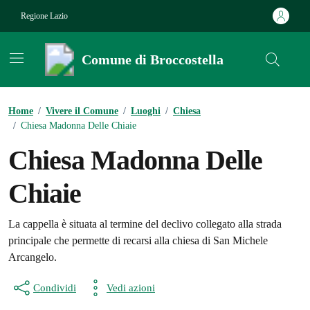
Vai ai contenuti
Vai al footer
Regione Lazio
Comune di Broccostella
Contenuti in evidenza
Home
/
Vivere il Comune
/
Luoghi
/
Chiesa
/
Chiesa Madonna Delle Chiaie
Chiesa Madonna Delle
Chiaie
La cappella è situata al termine del declivo collegato alla strada
principale che permette di recarsi alla chiesa di San Michele
Arcangelo.
Condividi
Vedi azioni