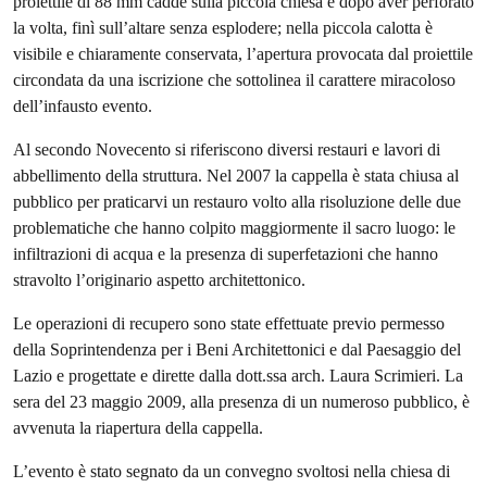
proiettile di 88 mm cadde sulla piccola chiesa e dopo aver perforato
la volta, finì sull’altare senza esplodere; nella piccola calotta è
visibile e chiaramente conservata, l’apertura provocata dal proiettile
circondata da una iscrizione che sottolinea il carattere miracoloso
dell’infausto evento.
Al secondo Novecento si riferiscono diversi restauri e lavori di
abbellimento della struttura. Nel 2007 la cappella è stata chiusa al
pubblico per praticarvi un restauro volto alla risoluzione delle due
problematiche che hanno colpito maggiormente il sacro luogo: le
infiltrazioni di acqua e la presenza di superfetazioni che hanno
stravolto l’originario aspetto architettonico.
Le operazioni di recupero sono state effettuate previo permesso
della Soprintendenza per i Beni Architettonici e dal Paesaggio del
Lazio e progettate e dirette dalla dott.ssa arch. Laura Scrimieri. La
sera del 23 maggio 2009, alla presenza di un numeroso pubblico, è
avvenuta la riapertura della cappella.
L’evento è stato segnato da un convegno svoltosi nella chiesa di