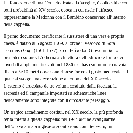
La fondazione di una Cona dedicata alla Vergine, è collocabile con
ogni probabilità al XV secolo, epoca in cui risale l’affresco
rappresentante la Madonna con il Bambino conservato all’interno
della cappella.
Il primo documento certificante il sussistere di una vera e propria
chesa, è datato al 5 agosto 1569, allorchè il vescovo di Sora
Tommaso Gigli (1561-1577) la conferì a don Giovanni Santo
presbitero sorano. L’odierna architettura dell’edificio è frutto dei
lavori di ampliamento svolti nel 1886 e si basa su un’unica navata
di circa 5×10 metri dove sono riprese forme di gusto medievale sul
quale si svolge una decorazione autonoma del XX secolo.
L’esterno è articolato da tre volumi costituiti dalla facciata, la
sacrestia ed il campanile impostati su schematiche linee
delicatamente sono integrate con il circostante paesaggio.
Un tragico accadimento costituì, nel XX secolo, la più profonda
ferita inferta a questa cappella: nel 1944 alcune avanguardie
dell’ottava armata inglese si scontrarono con i tedeschi, un