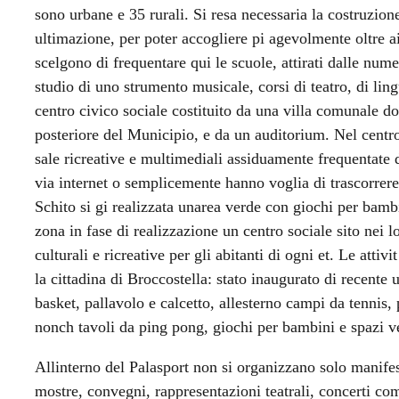
sono urbane e 35 rurali. Si resa necessaria la costruzio
ultimazione, per poter accogliere pi agevolmente oltre ai
scelgono di frequentare qui le scuole, attirati dalle nume
studio di uno strumento musicale, corsi di teatro, di lin
centro civico sociale costituito da una villa comunale dot
posteriore del Municipio, e da un auditorium. Nel centro
sale ricreative e multimediali assiduamente frequentate 
via internet o semplicemente hanno voglia di trascorrer
Schito si gi realizzata unarea verde con giochi per bamb
zona in fase di realizzazione un centro sociale sito nei l
culturali e ricreative per gli abitanti di ogni et. Le attiv
la cittadina di Broccostella: stato inaugurato di recente
basket, pallavolo e calcetto, allesterno campi da tennis
nonch tavoli da ping pong, giochi per bambini e spazi v
Allinterno del Palasport non si organizzano solo manifes
mostre, convegni, rappresentazioni teatrali, concerti 