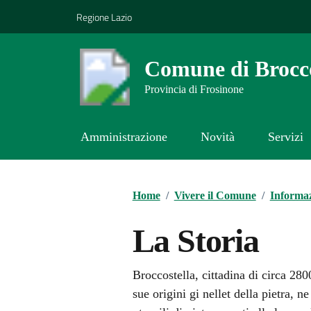
Vai ai contenuti
Vai al footer
Regione Lazio
Comune di Brocco
Provincia di Frosinone
Amministrazione
Novità
Servizi
Contenuti in evidenza
Home
/
Vivere il Comune
/
Informaz
La Storia
Broccostella, cittadina di circa 280
sue origini gi nellet della pietra, n