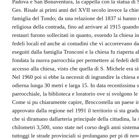
Padova e San Bonaventura, la cappella con la statua di 
Ges. Risale ai primi anni del XVII secolo invece la chie
famiglia del Tondo; da una relazione del 1837 si hanno no
religiosa della contrada, fino ad arrivare al 1915 quando 
restauri furono sollecitati in quanto, essendo la chiesa 
fedeli locali ed anche ai contadini che vi accorrevano da
eseguiti dalla famiglia Tronconi e la chiesa fu riaperta a
fondata la nuova parrocchia per permettere ai fedeli dell
accesso alla chiesa, visto che quella di S. Michele era s
Nel 1960 poi si ebbe la necessit di ingrandire la chiesa 
odierna lunga 30 metri e larga 15. In data recentissima s
parrocchiale, la biblioteca e loratorio ove si svolgono le 
Come si pu chiaramente capire, Broccostella un paese in
approvato dalla regione nel 1991 il territorio si sta gr
che si diramano dallarteria principale della cittadina, la 
chilometri 3,500, sono state nel corso degli anni sistemat
tuttoggi le strade provinciali si prolungano per pi di no