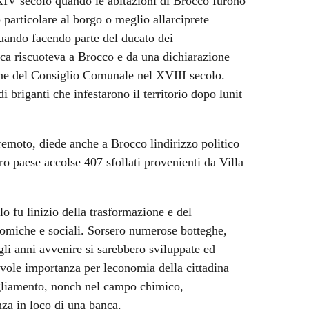
XIV secolo quando le abitazioni di Brocco furono
particolare al borgo o meglio allarciprete
ando facendo parte del ducato dei
a riscuoteva a Brocco e da una dichiarazione
ione del Consiglio Comunale nel XVIII secolo.
 briganti che infestarono il territorio dopo lunit
remoto, diede anche a Brocco lindirizzo politico
ro paese accolse 407 sfollati provenienti da Villa
lo fu linizio della trasformazione e del
nomiche e sociali. Sorsero numerose botteghe,
egli anni avvenire si sarebbero sviluppate ed
tevole importanza per leconomia della cittadina
bigliamento, nonch nel campo chimico,
nza in loco di una banca.