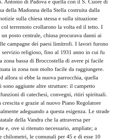
S. Antonio di Padova e quella con il S. Cuore di
sa della Madonna della Stella costruita dalla
tizie sulla chiesa stessa e sulla situazione
col terremoto crollarono la volta ed il tetto. I
in un posto centrale, chiusa procurava danni ai
lle campagne dei paesi limitrofi. I lavori furono
l servizio religioso, fino al 1931 anno in cui fu
a zona bassa di Broccostella di avere pi facile
ituata in zona non molto facile da raggiungere.
ed allora si ebbe la nuova parrocchia, quella
i sono aggiunte altre strutture: il campetto
funzioni di catechesi, convegni, ritiri spirituali.
 crescita e grazie al nuovo Piano Regolatore
adualmente adeguando a questa esigenza. Le strade
statale della Vandra che la attraversa per
e e, ove si ritenuto necessario, ampliate; a
ve chilometri, le comunali per 45 e di esse 10