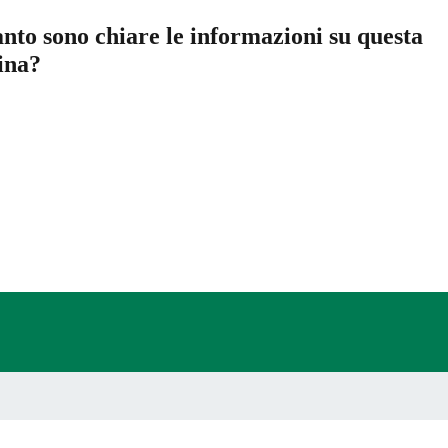
nto sono chiare le informazioni su questa
ina?
a 5 stelle su 5
a 4 stelle su 5
a 3 stelle su 5
a 2 stelle su 5
a 1 stelle su 5