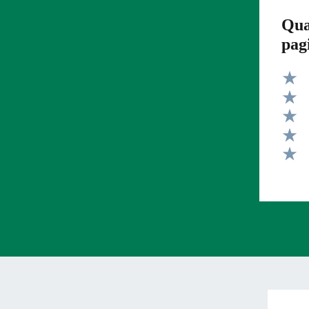
Qua
pag
Valut
Valut
Valut
Valut
Valut