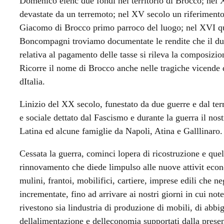
Domenico elenc due fondi nel territorio di Brocco; nel 
devastate da un terremoto; nel XV secolo un riferimento 
Giacomo di Brocco primo parroco del luogo; nel XVI qu
Boncompagni troviamo documentate le rendite che il duc
relativa al pagamento delle tasse si rileva la composiz
Ricorre il nome di Brocco anche nelle tragiche vicende di
dItalia.
Linizio del XX secolo, funestato da due guerre e dal ter
e sociale dettato dal Fascismo e durante la guerra il nost
Latina ed alcune famiglie da Napoli, Atina e Galllinaro.
Cessata la guerra, cominci lopera di ricostruzione e quel
rinnovamento che diede limpulso alle nuove attivit eco
mulini, frantoi, mobilifici, cartiere, imprese edili che n
incrementate, fino ad arrivare ai nostri giorni in cui no
rivestono sia lindustria di produzione di mobili, di ab
dellalimentazione e delleconomia supportati dalla prese