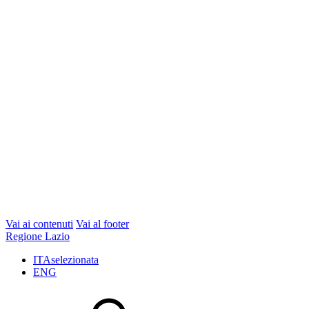
Vai ai contenuti
Vai al footer
Regione Lazio
ITA
selezionata
ENG