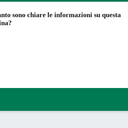
nto sono chiare le informazioni su questa
ina?
a 5 stelle su 5
a 4 stelle su 5
a 3 stelle su 5
a 2 stelle su 5
a 1 stelle su 5