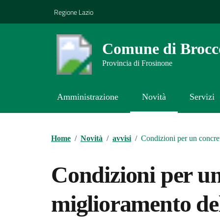
Vai ai contenuti
Vai al footer
Regione Lazio
Comune di Brocco
Provincia di Frosinone
Amministrazione
Novità
Servizi
Contenuti in evidenza
Home
/
Novità
/
avvisi
/
Condizioni per un concreto
Condizioni per un
miglioramento del