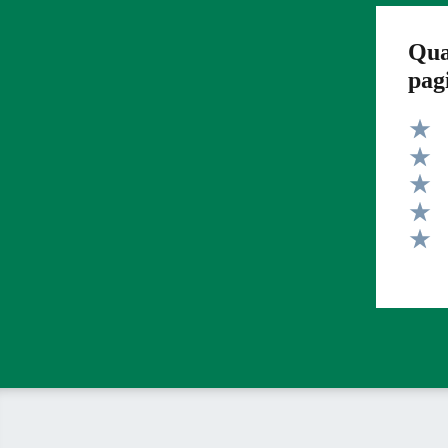
Qua
pag
Valut
Valut
Valut
Valut
Valut