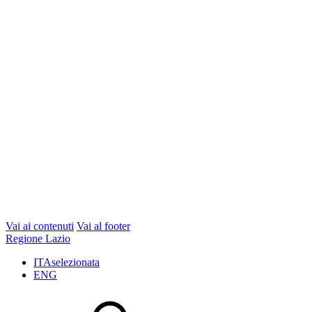
Vai ai contenuti
Vai al footer
Regione Lazio
ITA
selezionata
ENG