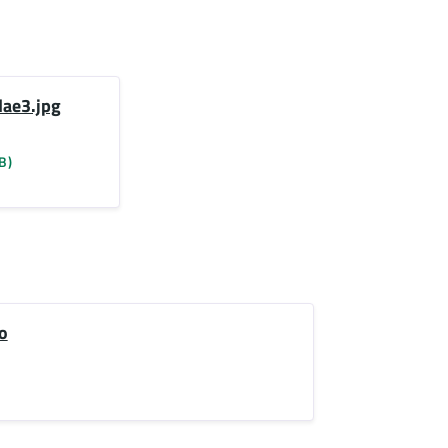
ae3.jpg
B)
o