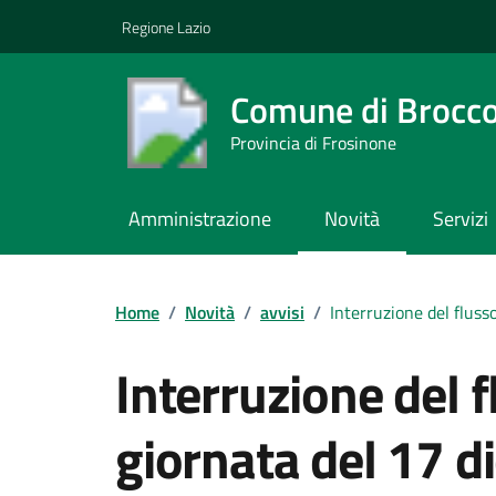
Vai ai contenuti
Vai al footer
Regione Lazio
Comune di Brocco
Provincia di Frosinone
Amministrazione
Novità
Servizi
Contenuti in evidenza
Home
/
Novità
/
avvisi
/
Interruzione del fluss
Interruzione del f
giornata del 17 