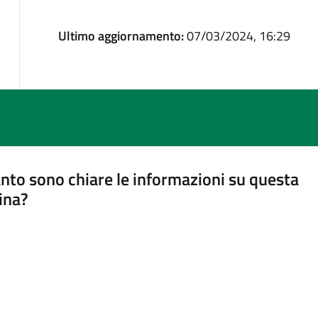
Ultimo aggiornamento:
07/03/2024, 16:29
nto sono chiare le informazioni su questa
ina?
a 5 stelle su 5
a 4 stelle su 5
a 3 stelle su 5
a 2 stelle su 5