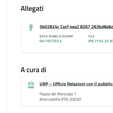
Allegati
5b02824c Cecf 4ea2 8267 263bd8a6d
DATA PUBBLICAZIONE
FILE
04/10/2023
JPG
(154.32 K
A cura di
URP – Ufficio Relazioni con il pubblic
Piazza del Municipio 1
Broccostella (FR), 03030