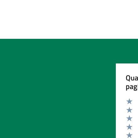
Qua
pag
Valut
Valut
Valut
Valut