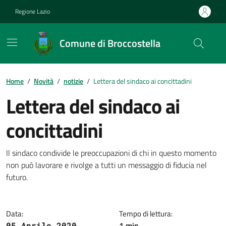
Vai ai contenuti
Vai al footer
Regione Lazio
Comune di Broccostella
Contenuti in evidenza
Home
/
Novità
/
notizie
/
Lettera del sindaco ai concittadini
Lettera del sindaco ai
concittadini
Dettagli della notizia
Il sindaco condivide le preoccupazioni di chi in questo momento
non può lavorare e rivolge a tutti un messaggio di fiducia nel
futuro.
Data:
Tempo di lettura:
1 min
05 Aprile 2020