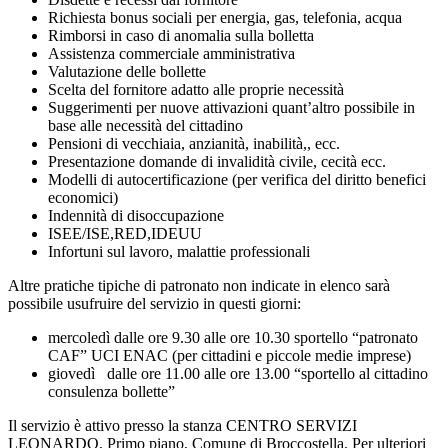
Richiesta bonus sociali per energia, gas, telefonia, acqua
Rimborsi in caso di anomalia sulla bolletta
Assistenza commerciale amministrativa
Valutazione delle bollette
Scelta del fornitore adatto alle proprie necessità
Suggerimenti per nuove attivazioni quant’altro possibile in
base alle necessità del cittadino
Pensioni di vecchiaia, anzianità, inabilità,, ecc.
Presentazione domande di invalidità civile, cecità ecc.
Modelli di autocertificazione (per verifica del diritto benefici
economici)
Indennità di disoccupazione
ISEE/ISE,RED,IDEUU
Infortuni sul lavoro, malattie professionali
Altre pratiche tipiche di patronato non indicate in elenco sarà
possibile usufruire del servizio in questi giorni:
mercoledì dalle ore 9.30 alle ore 10.30 sportello “patronato
CAF” UCI ENAC (per cittadini e piccole medie imprese)
giovedì dalle ore 11.00 alle ore 13.00 “sportello al cittadino
consulenza bollette”
Il servizio è attivo presso la stanza CENTRO SERVIZI
LEONARDO, Primo piano, Comune di Broccostella. Per ulteriori