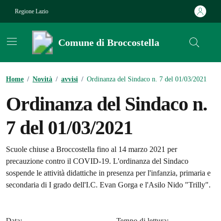
Vai ai contenuti
Vai al footer
Regione Lazio
Comune di Broccostella
Contenuti in evidenza
Home
/
Novità
/
avvisi
/
Ordinanza del Sindaco n. 7 del 01/03/2021
Ordinanza del Sindaco n.
7 del 01/03/2021
Dettagli della notizia
Scuole chiuse a Broccostella fino al 14 marzo 2021 per
precauzione contro il COVID-19. L'ordinanza del Sindaco
sospende le attività didattiche in presenza per l'infanzia, primaria e
secondaria di I grado dell'I.C. Evan Gorga e l'Asilo Nido "Trilly".
Data:
Tempo di lettura: