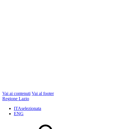
Vai ai contenuti
Vai al footer
Regione Lazio
ITA
selezionata
ENG