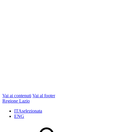
Vai ai contenuti
Vai al footer
Regione Lazio
ITA
selezionata
ENG