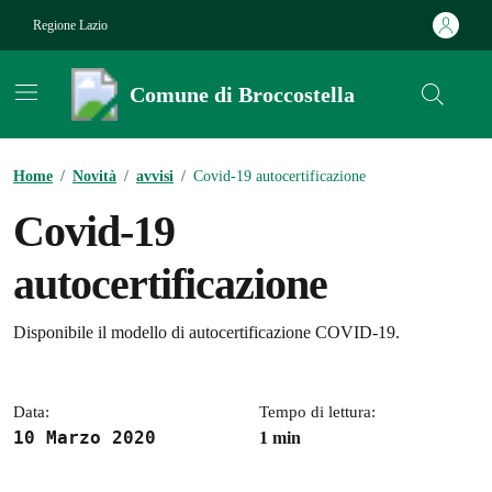
Vai ai contenuti
Vai al footer
Regione Lazio
Comune di Broccostella
Contenuti in evidenza
Home
/
Novità
/
avvisi
/
Covid-19 autocertificazione
Covid-19
autocertificazione
Dettagli della notizia
Disponibile il modello di autocertificazione COVID-19.
Data:
Tempo di lettura:
10 Marzo 2020
1 min