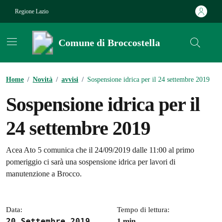
Vai ai contenuti
Vai al footer
Regione Lazio
Comune di Broccostella
Contenuti in evidenza
Home
/
Novità
/
avvisi
/
Sospensione idrica per il 24 settembre 2019
Sospensione idrica per il
24 settembre 2019
Dettagli della notizia
Acea Ato 5 comunica che il 24/09/2019 dalle 11:00 al primo
pomeriggio ci sarà una sospensione idrica per lavori di
manutenzione a Brocco.
Data:
Tempo di lettura:
20 Settembre 2019
1 min