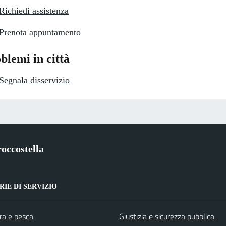
Richiedi assistenza
Prenota appuntamento
blemi in città
Segnala disservizio
occostella
IE DI SERVIZIO
ra e pesca
Giustizia e sicurezza pubblica