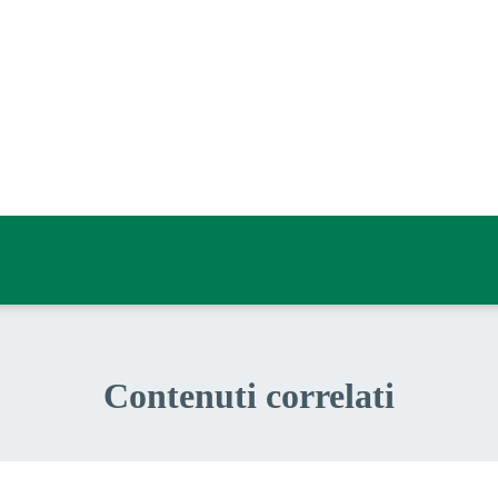
a 5 stelle su 5
a 4 stelle su 5
a 3 stelle su 5
a 2 stelle su 5
a 1 stelle su 5
Contenuti correlati