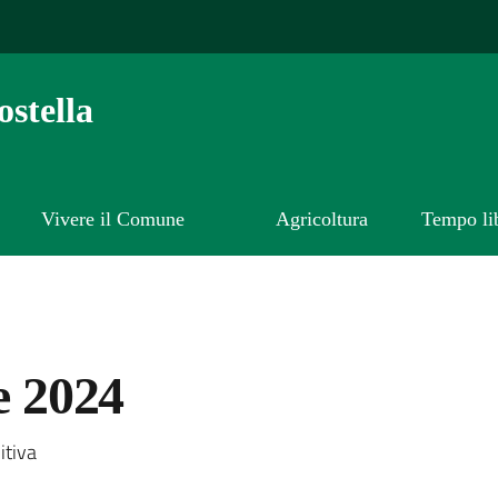
stella
Vivere il Comune
Agricoltura
Tempo li
e 2024
a
itiva