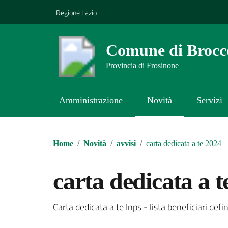
Vai ai contenuti
Vai al footer
Regione Lazio
Comune di Brocco
Provincia di Frosinone
Amministrazione
Novità
Servizi
Contenuti in evidenza
Home
/
Novità
/
avvisi
/
carta dedicata a te 2024
carta dedicata a t
Dettagli della notizi
Carta dedicata a te Inps - lista beneficiari defin