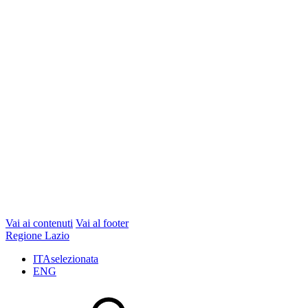
Vai ai contenuti
Vai al footer
Regione Lazio
ITA
selezionata
ENG