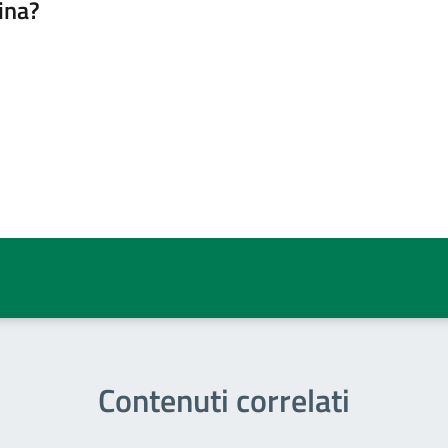
ina?
a 5 stelle su 5
a 4 stelle su 5
a 3 stelle su 5
a 2 stelle su 5
a 1 stelle su 5
Contenuti correlati