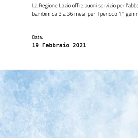
Dettagli della notizi
La Regione Lazio offre buoni servizio per l'abba
bambini da 3 a 36 mesi, per il periodo 1° genn
Data:
19 Febbraio 2021