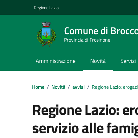
Vai ai contenuti
Vai al footer
Regione Lazio
Comune di Brocco
Provincia di Frosinone
Amministrazione
Novità
Servizi
Contenuti in evidenza
Home
/
Novità
/
avvisi
/
Regione Lazio: erogazi
Regione Lazio: e
servizio alle fami